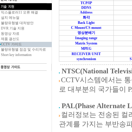
TCP/IP
DDNS
익스플로러11 오류 해결
Address
화각
설치 메뉴얼
Back Light
불량유형별 대처방안
C Mount/CS mount
DVR 기술 지원
영상분배기
동영상 자료
Imaging range
제품 결선도
Matrix System
CCTV 가이드
MPEG
불량유형별 점검 및 수리자료
RECEIVER UNIT
Short key information
synchronism
NTSC(National Televis
CCTV시스템에서는 통
로 대부분의 국가들이 PA
PAL(Phase Alternate L
컬러정보는 전송된 컬러
관계를 가지는 부반송파